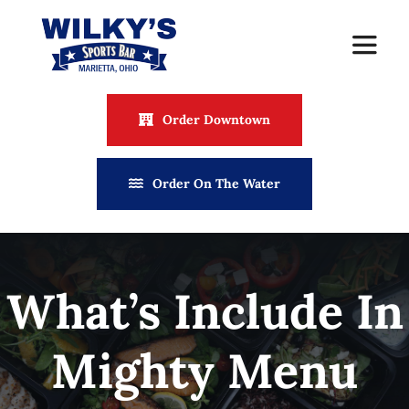
Skip
to
Toggle
content
Naviga
Order Downtown
Home
Order On The Water
About Wilky’s
Contact
What’s Include In
Hours & Location
Mighty Menu