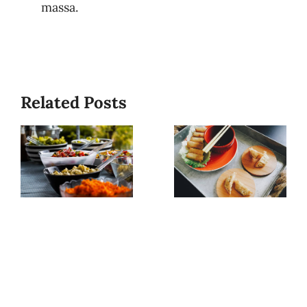
massa.
Related Posts
Outdoor
Event
catering
managemen
discounts
company